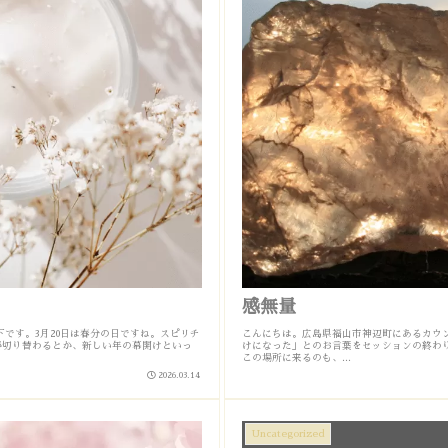
感無量
下です。3月20日は春分の日ですね。スピリチ
こんにちは。広島県福山市神辺町にあるカウン
が切り替わるとか、新しい年の幕開けといっ
けになった」とのお言葉をセッションの終わ
この場所に来るのも、...
2026.03.14
Uncategorized